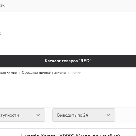
платная доставка бытовая химия автомобильные масла магазин автохи
кты
Каталог товаров "RED"
вая химия
Средства личной гигиены
Пенки
ступности
Выводить по 24