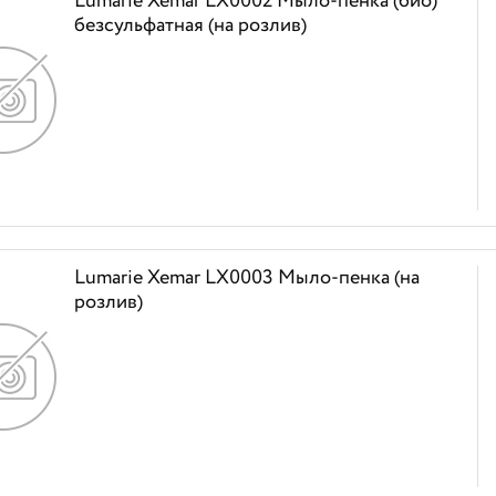
Lumarie Xemar LX0002 Мыло-пенка (био)
безсульфатная (на розлив)
Lumarie Xemar LX0003 Мыло-пенка (на
розлив)