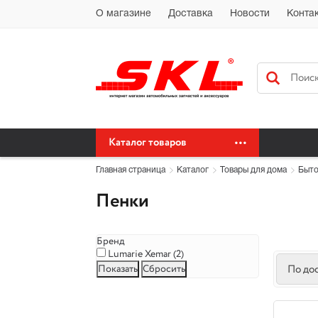
Автохимия Краснодар Доставка доставка по Краснодарскому краю бес
О магазине
Доставка
Новости
Конта
сайт автохимия оптом
Каталог товаров
Главная страница
Каталог
Товары для дома
Быто
Пенки
Бренд
Lumarie Xemar (
2
)
По до