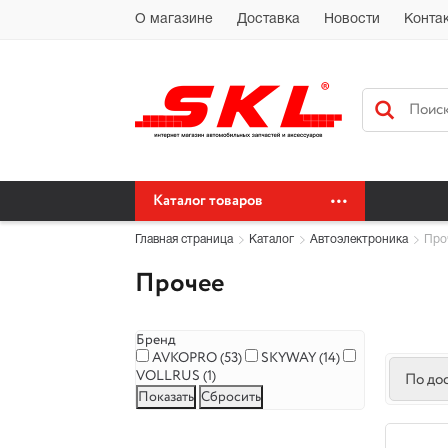
Автохимия Краснодар Доставка доставка по Краснодарскому краю бес
О магазине
Доставка
Новости
Конта
сайт автохимия оптом
Каталог товаров
Главная страница
Каталог
Автоэлектроника
Про
Прочее
Бренд
AVKOPRO (
53
)
SKYWAY (
14
)
VOLLRUS (
1
)
По до