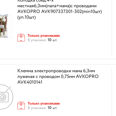
Колодка соед.4-х
местная6,3мм(папа+мама)с проводами
AVKOPRO AVK907337301-302(min10шт)
(уп.10шт)
Только упаковками
10
В упаковке:
шт.
Клемма электропроводки мама 6,3мм
луженая с проводом 0,75мм AVKOPRO
AVK4010141
Только упаковками
10
В упаковке:
шт.