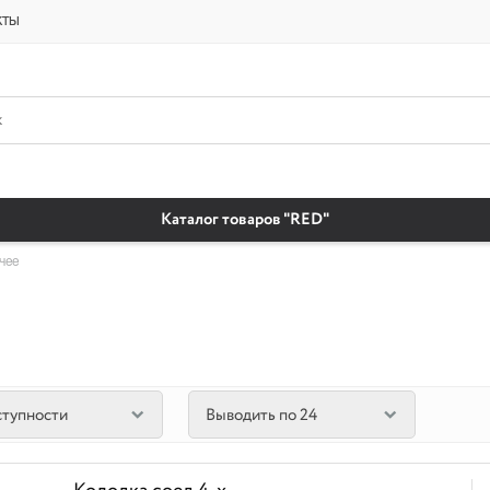
платная доставка бытовая химия автомобильные масла магазин автохи
кты
Каталог товаров "RED"
чее
ступности
Выводить по 24