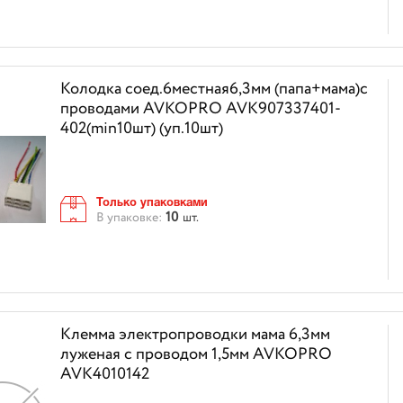
Колодка соед.6местная6,3мм (папа+мама)с
проводами AVKOPRO AVK907337401-
402(min10шт) (уп.10шт)
Только упаковками
10
В упаковке:
шт.
Клемма электропроводки мама 6,3мм
луженая с проводом 1,5мм AVKOPRO
AVK4010142