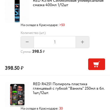
RED R3164 Силиконовая универсальная
смазка 400мл 1/12шт
На складе в Краснодаре:
>50
Количество (шт.)
+
–
398.5
Сумма:
₽
398.50
₽
RED R4251 Полироль пластика
глянцевый с губкой "Ваниль" 250мл в бл.
1шт./12шт.
На складе в Краснодаре:
30