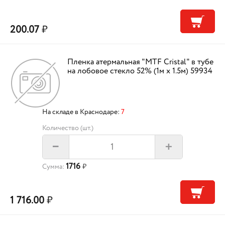
200.07
₽
Пленка атермальная "MTF Cristal" в тубе
на лобовое стекло 52% (1м х 1.5м) 59934
На складе в Краснодаре:
7
Количество (шт.)
+
–
1716
Сумма:
₽
1 716.00
₽