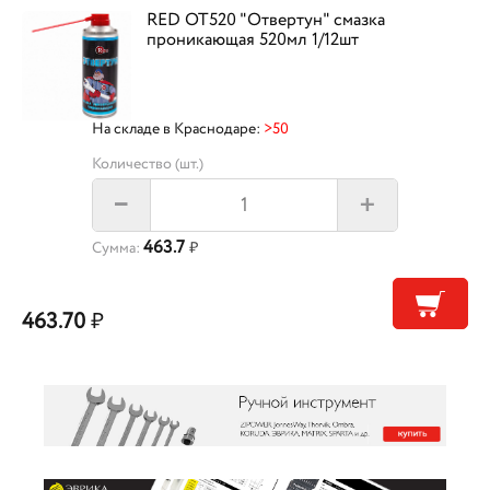
RED OT520 "Отвертун" смазка
проникающая 520мл 1/12шт
На складе в Краснодаре:
>50
Количество (шт.)
+
–
463.7
Сумма:
₽
463.70
₽