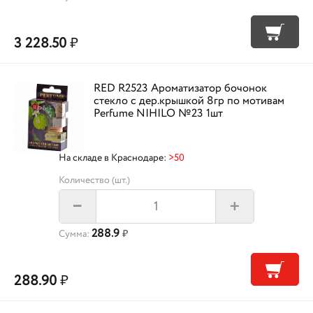
3 228.50
₽
RED R2523 Ароматизатор бочонок
стекло с дер.крышкой 8гр по мотивам
Perfume NIHILO №23 1шт
На складе в Краснодаре:
>50
Количество (шт.)
+
–
288.9
Сумма:
₽
288.90
₽