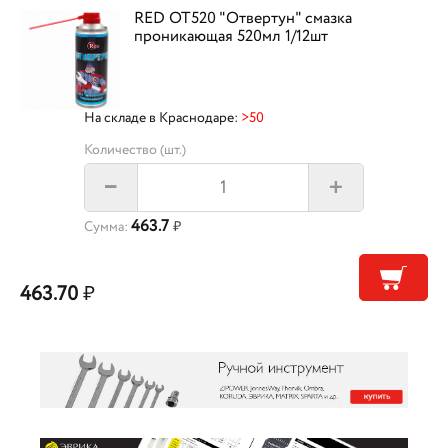
RED OT520 "Отвертун" смазка
проникающая 520мл 1/12шт
На складе в Краснодаре:
>50
Количество (шт.)
+
–
463.7
Сумма:
₽
463.70
₽