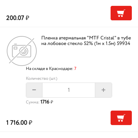
200.07
₽
Пленка атермальная "MTF Cristal" в тубе
на лобовое стекло 52% (1м х 1.5м) 59934
На складе в Краснодаре:
7
Количество (шт.)
+
–
1716
Сумма:
₽
1 716.00
₽