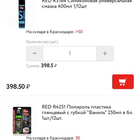
RED R3164 Силиконовая универсальная
смазка 400мл 1/12шт
На складе в Краснодаре:
>50
Количество (шт.)
+
–
398.5
Сумма:
₽
398.50
₽
RED R4251 Полироль пластика
глянцевый с губкой "Ваниль" 250мл в бл.
1шт./12шт.
На складе в Краснодаре:
30