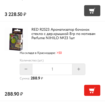
3 228.50
₽
RED R2523 Ароматизатор бочонок
стекло с дер.крышкой 8гр по мотивам
Perfume NIHILO №23 1шт
На складе в Краснодаре:
>50
Количество (шт.)
+
–
288.9
Сумма:
₽
288.90
₽