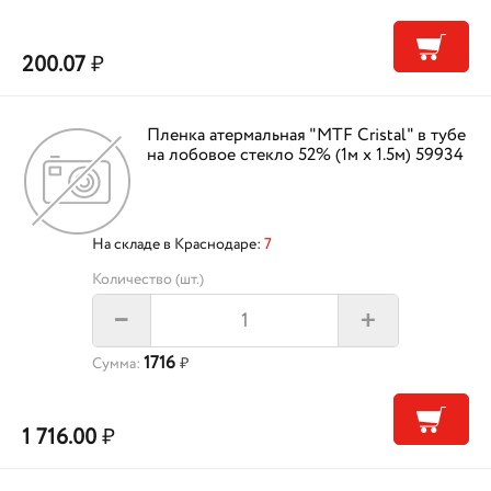
200.07
₽
Пленка атермальная "MTF Cristal" в тубе
на лобовое стекло 52% (1м х 1.5м) 59934
На складе в Краснодаре:
7
Количество (шт.)
+
–
1716
Сумма:
₽
1 716.00
₽