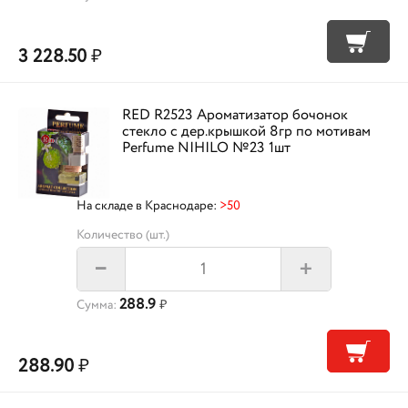
3 228.50
₽
RED R2523 Ароматизатор бочонок
стекло с дер.крышкой 8гр по мотивам
Perfume NIHILO №23 1шт
На складе в Краснодаре:
>50
Количество (шт.)
+
–
288.9
Сумма:
₽
288.90
₽