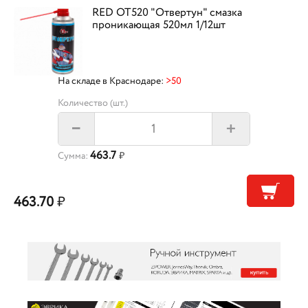
RED OT520 "Отвертун" смазка
проникающая 520мл 1/12шт
На складе в Краснодаре:
>50
Количество (шт.)
+
–
463.7
Сумма:
₽
463.70
₽