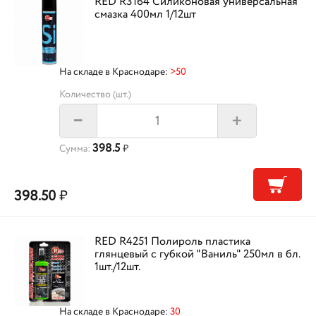
RED R3164 Силиконовая универсальная
смазка 400мл 1/12шт
На складе в Краснодаре:
>50
Количество (шт.)
+
–
398.5
Сумма:
₽
398.50
₽
RED R4251 Полироль пластика
глянцевый с губкой "Ваниль" 250мл в бл.
1шт./12шт.
На складе в Краснодаре:
30