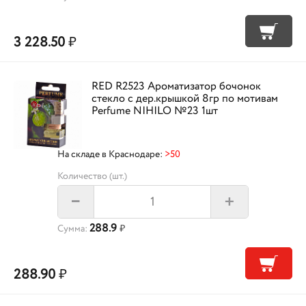
3 228.50
₽
RED R2523 Ароматизатор бочонок
стекло с дер.крышкой 8гр по мотивам
Perfume NIHILO №23 1шт
На складе в Краснодаре:
>50
Количество (шт.)
+
–
288.9
Сумма:
₽
288.90
₽