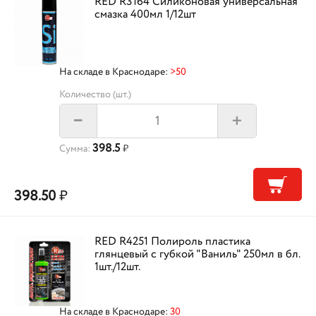
RED R3164 Силиконовая универсальная
смазка 400мл 1/12шт
На складе в Краснодаре:
>50
Количество (шт.)
+
–
398.5
Сумма:
₽
398.50
₽
RED R4251 Полироль пластика
глянцевый с губкой "Ваниль" 250мл в бл.
1шт./12шт.
На складе в Краснодаре:
30