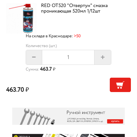
RED OT520 "Отвертун" смазка
проникающая 520мл 1/12шт
На складе в Краснодаре:
>50
Количество (шт.)
+
–
463.7
Сумма:
₽
463.70
₽