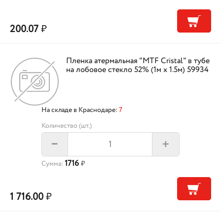
200.07
₽
Пленка атермальная "MTF Cristal" в тубе
на лобовое стекло 52% (1м х 1.5м) 59934
На складе в Краснодаре:
7
Количество (шт.)
+
–
1716
Сумма:
₽
1 716.00
₽