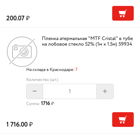
200.07
₽
Пленка атермальная "MTF Cristal" в тубе
на лобовое стекло 52% (1м х 1.5м) 59934
На складе в Краснодаре:
7
Количество (шт.)
+
–
1716
Сумма:
₽
1 716.00
₽