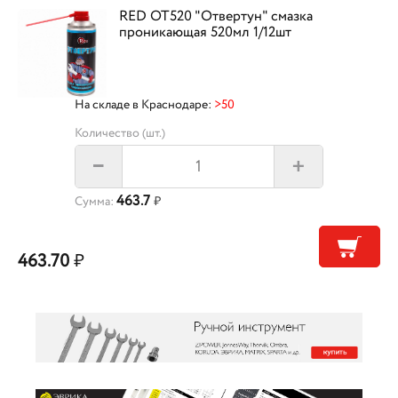
RED OT520 "Отвертун" смазка
проникающая 520мл 1/12шт
На складе в Краснодаре:
>50
Количество (шт.)
+
–
463.7
Сумма:
₽
463.70
₽