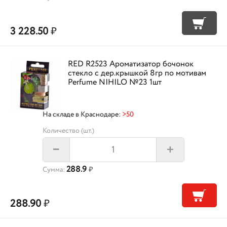
3 228.50
₽
RED R2523 Ароматизатор бочонок
стекло с дер.крышкой 8гр по мотивам
Perfume NIHILO №23 1шт
На складе в Краснодаре:
>50
Количество (шт.)
+
–
288.9
Сумма:
₽
288.90
₽