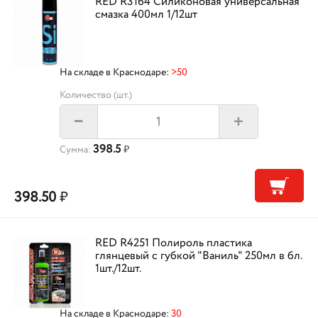
RED R3164 Силиконовая универсальная
смазка 400мл 1/12шт
На складе в Краснодаре:
>50
Количество (шт.)
+
–
398.5
Сумма:
₽
398.50
₽
RED R4251 Полироль пластика
глянцевый с губкой "Ваниль" 250мл в бл.
1шт./12шт.
На складе в Краснодаре:
30