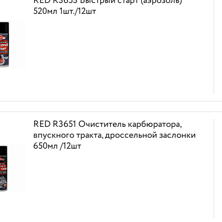
RED R3653 Быстрый старт (аэрозоль)
520мл 1шт./12шт
RED R3651 Очиститель карбюратора,
впускного тракта, дроссельной заслонки
650мл /12шт