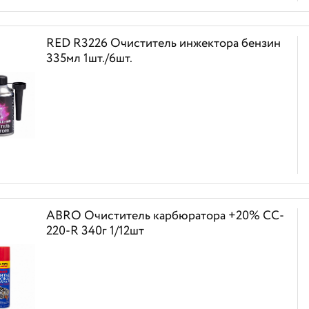
RED R3226 Очиститель инжектора бензин
335мл 1шт./6шт.
ABRO Очиститель карбюратора +20% CC-
220-R 340г 1/12шт