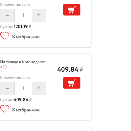
Количество (шт.)
–
+
1201.19
Сумма:
₽
В избранное
На складе в Краснодаре:
>50
409.84
₽
Количество (шт.)
–
+
409.84
Сумма:
₽
В избранное