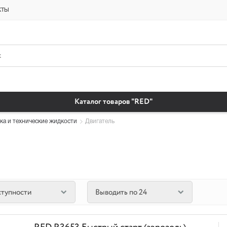
платная доставка бытовая химия автомобильные масла магазин автохи
кты
Каталог товаров "RED"
ка и технические жидкости
Двигатель
ступности
Выводить по 24