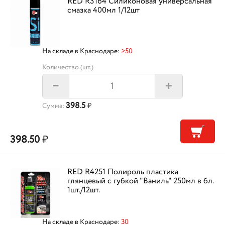
RED R3164 Силиконовая универсальная
смазка 400мл 1/12шт
На складе в Краснодаре:
>50
Количество (шт.)
+
–
398.5
Сумма:
₽
398.50
₽
RED R4251 Полироль пластика
глянцевый с губкой "Ваниль" 250мл в бл.
1шт./12шт.
На складе в Краснодаре:
30