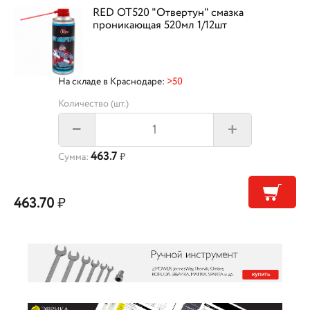
RED OT520 "Отвертун" смазка
проникающая 520мл 1/12шт
На складе в Краснодаре:
>50
Количество (шт.)
+
–
463.7
Сумма:
₽
463.70
₽