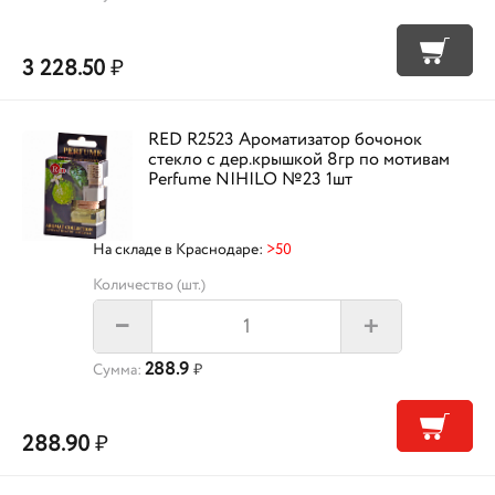
3 228.50
₽
RED R2523 Ароматизатор бочонок
стекло с дер.крышкой 8гр по мотивам
Perfume NIHILO №23 1шт
На складе в Краснодаре:
>50
Количество (шт.)
+
–
288.9
Сумма:
₽
288.90
₽