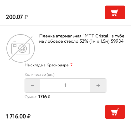
200.07
₽
Пленка атермальная "MTF Cristal" в тубе
на лобовое стекло 52% (1м х 1.5м) 59934
На складе в Краснодаре:
7
Количество (шт.)
+
–
1716
Сумма:
₽
1 716.00
₽