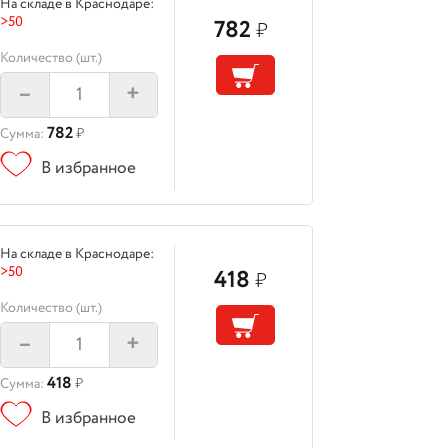
На складе в Краснодаре:
>50
782
₽
Количество (шт.)
–
+
782
Сумма:
₽
В избранное
На складе в Краснодаре:
>50
418
₽
Количество (шт.)
–
+
418
Сумма:
₽
В избранное