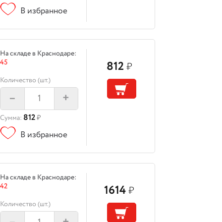
В избранное
На складе в Краснодаре:
45
812
₽
Количество (шт.)
–
+
812
Сумма:
₽
В избранное
На складе в Краснодаре:
42
1614
₽
Количество (шт.)