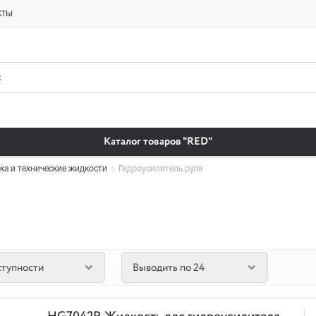
платная доставка бытовая химия автомобильные масла магазин автохи
кты
Каталог товаров "RED"
ка и технические жидкости
Гидроусилитель руля
ступности
Выводить по 24