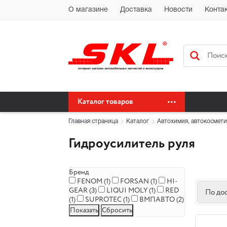
Автохимия Краснодар Доставка доставка по Краснодарскому краю бес
О магазине
Доставка
Новости
Конта
сайт автохимия оптом
Каталог товаров
Главная страница
Каталог
Автохимия, автокосмети
Гидроусилитель руля
Бренд
FENOM (
1
)
FORSAN (
1
)
HI-
GEAR (
3
)
LIQUI MOLY (
1
)
RED
По до
(
1
)
SUPROTEC (
1
)
ВМПАВТО (
2
)