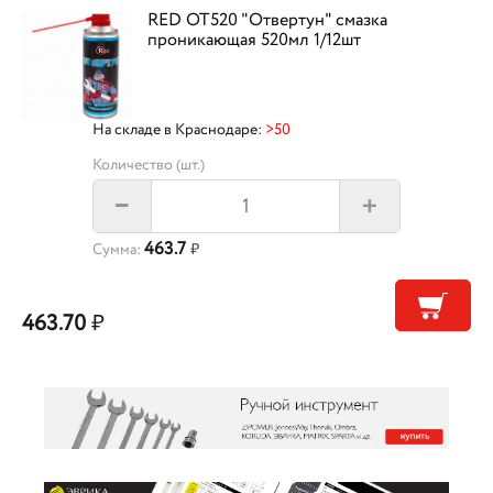
RED OT520 "Отвертун" смазка
проникающая 520мл 1/12шт
На складе в Краснодаре:
>50
Количество (шт.)
+
–
463.7
Сумма:
₽
463.70
₽