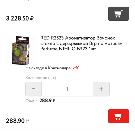
3 228.50
₽
RED R2523 Ароматизатор бочонок
стекло с дер.крышкой 8гр по мотивам
Perfume NIHILO №23 1шт
На складе в Краснодаре:
>50
Количество (шт.)
+
–
288.9
Сумма:
₽
288.90
₽