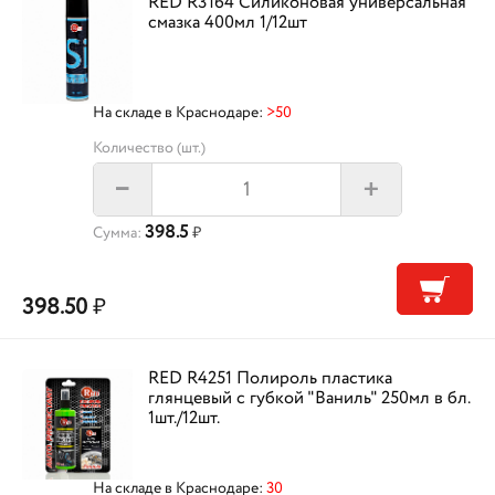
RED R3164 Силиконовая универсальная
смазка 400мл 1/12шт
На складе в Краснодаре:
>50
Количество (шт.)
+
–
398.5
Сумма:
₽
398.50
₽
RED R4251 Полироль пластика
глянцевый с губкой "Ваниль" 250мл в бл.
1шт./12шт.
На складе в Краснодаре:
30