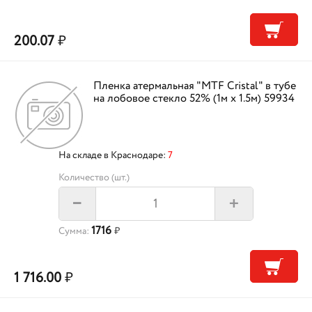
200.07
₽
Пленка атермальная "MTF Cristal" в тубе
на лобовое стекло 52% (1м х 1.5м) 59934
На складе в Краснодаре:
7
Количество (шт.)
+
–
1716
Сумма:
₽
1 716.00
₽