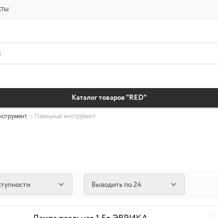
платная доставка бытовая химия автомобильные масла магазин автохи
кты
Каталог товаров "RED"
нструмент
Паяльный инструмент
ступности
Выводить по 24