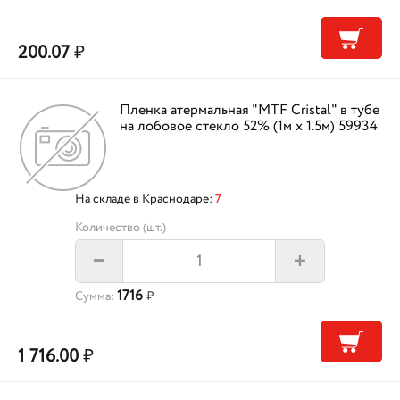
200.07
₽
Пленка атермальная "MTF Cristal" в тубе
на лобовое стекло 52% (1м х 1.5м) 59934
На складе в Краснодаре:
7
Количество (шт.)
+
–
1716
Сумма:
₽
1 716.00
₽