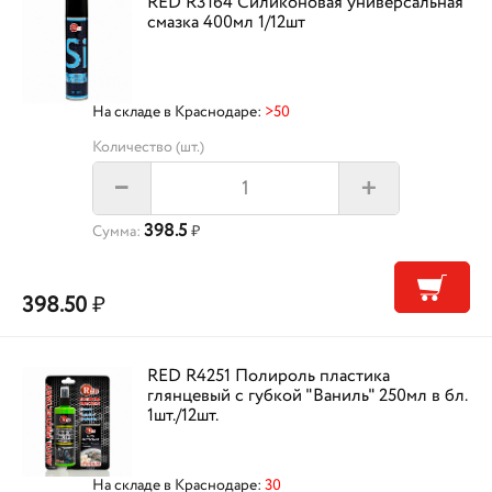
RED R3164 Силиконовая универсальная
смазка 400мл 1/12шт
На складе в Краснодаре:
>50
Количество (шт.)
+
–
398.5
Сумма:
₽
398.50
₽
RED R4251 Полироль пластика
глянцевый с губкой "Ваниль" 250мл в бл.
1шт./12шт.
На складе в Краснодаре:
30