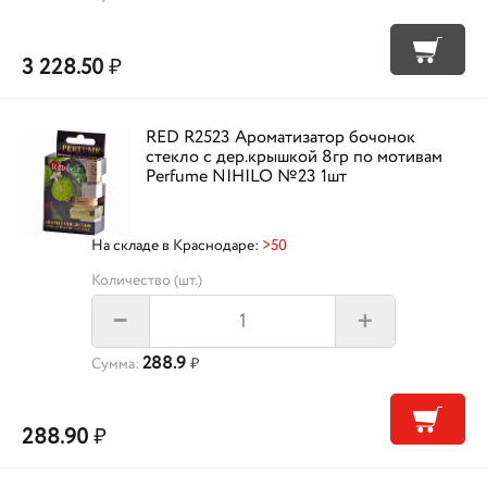
3 228.50
₽
RED R2523 Ароматизатор бочонок
стекло с дер.крышкой 8гр по мотивам
Perfume NIHILO №23 1шт
На складе в Краснодаре:
>50
Количество (шт.)
+
–
288.9
Сумма:
₽
288.90
₽