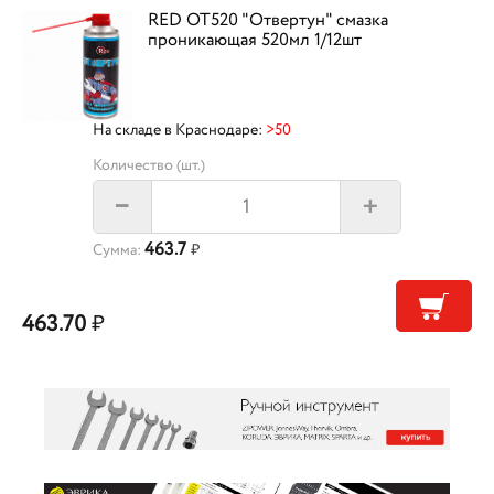
RED OT520 "Отвертун" смазка
проникающая 520мл 1/12шт
На складе в Краснодаре:
>50
Количество (шт.)
+
–
463.7
Сумма:
₽
463.70
₽