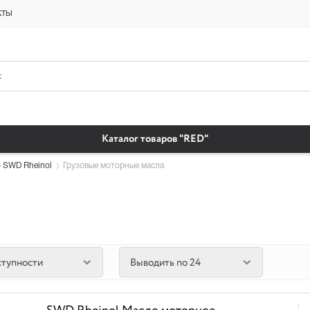
платная доставка бытовая химия автомобильные масла магазин автохи
кты
Каталог товаров "RED"
 SWD Rheinol
Грузовые моторные масла
ступности
Выводить по 24