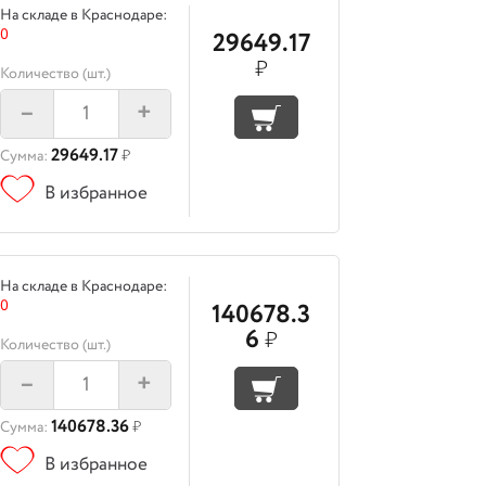
На складе в Краснодаре:
0
29649.17
₽
Количество (шт.)
–
+
29649.17
Сумма:
₽
В избранное
На складе в Краснодаре:
0
140678.3
6
₽
Количество (шт.)
–
+
140678.36
Сумма:
₽
В избранное