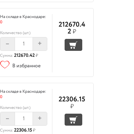
На складе в Краснодаре:
0
212670.4
2
₽
Количество (шт.)
–
+
212670.42
Сумма:
₽
В избранное
На складе в Краснодаре:
0
22306.15
₽
Количество (шт.)
–
+
22306.15
Сумма:
₽