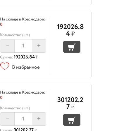
На складе в Краснодаре:
0
192026.8
4
₽
Количество (шт.)
–
+
192026.84
Сумма:
₽
В избранное
На складе в Краснодаре:
0
301202.2
7
₽
Количество (шт.)
–
+
301202.27
Сумма:
₽