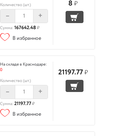
8
₽
Количество (шт.)
–
+
167642.48
Сумма:
₽
В избранное
На складе в Краснодаре:
0
21197.77
₽
Количество (шт.)
–
+
21197.77
Сумма:
₽
В избранное