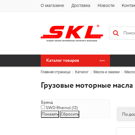
Автохимия Краснодар Доставка доставка по Краснодарскому краю бес
О магазине
Доставка
Новости
Конта
сайт автохимия оптом
Каталог товаров
Главная страница
Каталог
Масла и смазки
Масло
Грузовые моторные масла
Бренд
SWD Rheinol (
12
)
По до