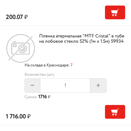
200.07
₽
Пленка атермальная "MTF Cristal" в тубе
на лобовое стекло 52% (1м х 1.5м) 59934
На складе в Краснодаре:
7
Количество (шт.)
+
–
1716
Сумма:
₽
1 716.00
₽