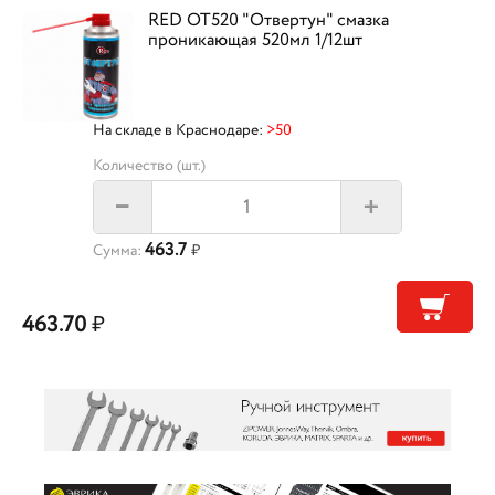
RED OT520 "Отвертун" смазка
проникающая 520мл 1/12шт
На складе в Краснодаре:
>50
Количество (шт.)
+
–
463.7
Сумма:
₽
463.70
₽