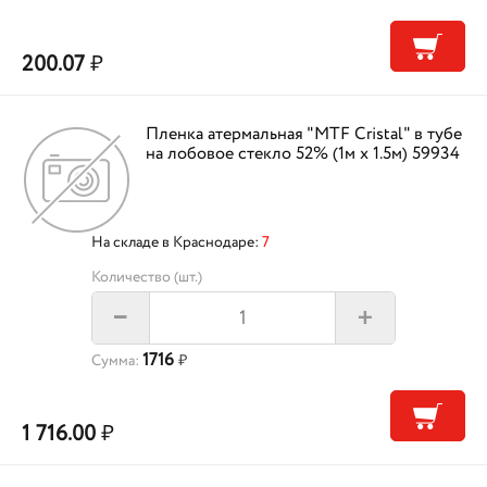
200.07
₽
Пленка атермальная "MTF Cristal" в тубе
на лобовое стекло 52% (1м х 1.5м) 59934
На складе в Краснодаре:
7
Количество (шт.)
+
–
1716
Сумма:
₽
1 716.00
₽