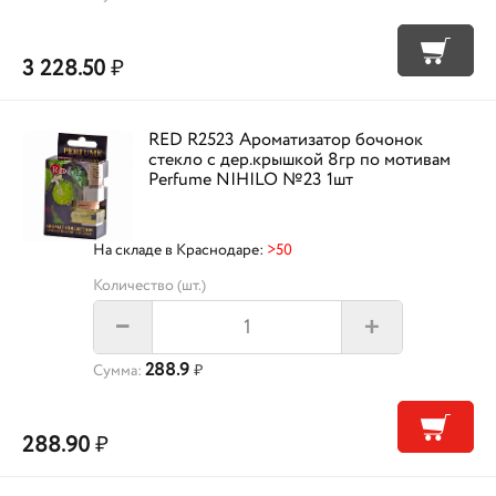
3 228.50
₽
RED R2523 Ароматизатор бочонок
стекло с дер.крышкой 8гр по мотивам
Perfume NIHILO №23 1шт
На складе в Краснодаре:
>50
Количество (шт.)
+
–
288.9
Сумма:
₽
288.90
₽