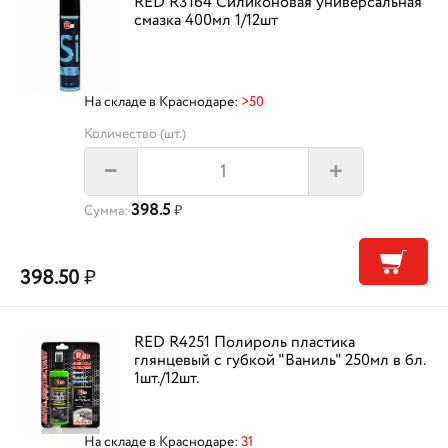
RED R3164 Силиконовая универсальная
смазка 400мл 1/12шт
На складе в Краснодаре:
>50
Количество (шт.)
+
–
398.5
Сумма:
₽
398.50
₽
RED R4251 Полироль пластика
глянцевый с губкой "Ваниль" 250мл в бл.
1шт./12шт.
На складе в Краснодаре:
31