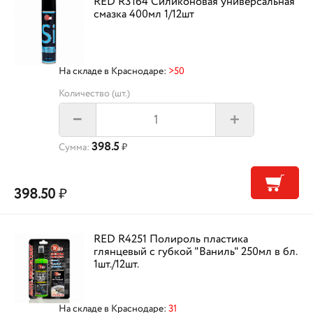
RED R3164 Силиконовая универсальная
смазка 400мл 1/12шт
На складе в Краснодаре:
>50
Количество (шт.)
+
–
398.5
Сумма:
₽
398.50
₽
RED R4251 Полироль пластика
глянцевый с губкой "Ваниль" 250мл в бл.
1шт./12шт.
На складе в Краснодаре:
31