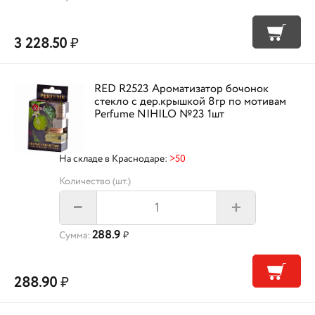
3 228.50
₽
RED R2523 Ароматизатор бочонок
стекло с дер.крышкой 8гр по мотивам
Perfume NIHILO №23 1шт
На складе в Краснодаре:
>50
Количество (шт.)
+
–
288.9
Сумма:
₽
288.90
₽