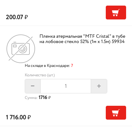
200.07
₽
Пленка атермальная "MTF Cristal" в тубе
на лобовое стекло 52% (1м х 1.5м) 59934
На складе в Краснодаре:
7
Количество (шт.)
+
–
1716
Сумма:
₽
1 716.00
₽