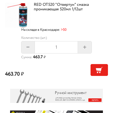
RED OT520 "Отвертун" смазка
проникающая 520мл 1/12шт
На складе в Краснодаре:
>50
Количество (шт.)
+
–
463.7
Сумма:
₽
463.70
₽