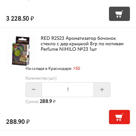
3 228.50
₽
RED R2523 Ароматизатор бочонок
стекло с дер.крышкой 8гр по мотивам
Perfume NIHILO №23 1шт
На складе в Краснодаре:
>50
Количество (шт.)
+
–
288.9
Сумма:
₽
288.90
₽