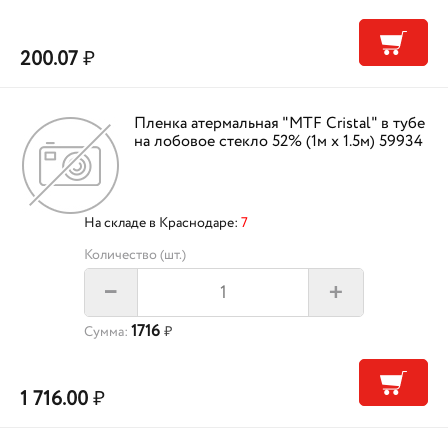
200.07
₽
Пленка атермальная "MTF Cristal" в тубе
на лобовое стекло 52% (1м х 1.5м) 59934
На складе в Краснодаре:
7
Количество (шт.)
+
–
1716
Сумма:
₽
1 716.00
₽