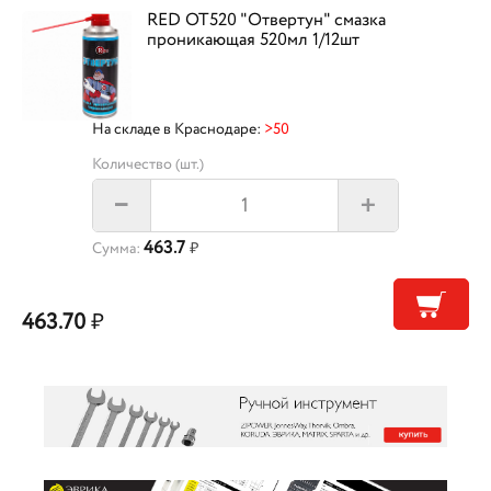
RED OT520 "Отвертун" смазка
проникающая 520мл 1/12шт
На складе в Краснодаре:
>50
Количество (шт.)
+
–
463.7
Сумма:
₽
463.70
₽