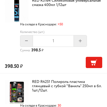
RED R3164 Силиконовая универсальная
смазка 400мл 1/12шт
На складе в Краснодаре:
>50
Количество (шт.)
+
–
398.5
Сумма:
₽
398.50
₽
RED R4251 Полироль пластика
глянцевый с губкой "Ваниль" 250мл в бл.
1шт./12шт.
На складе в Краснодаре:
30