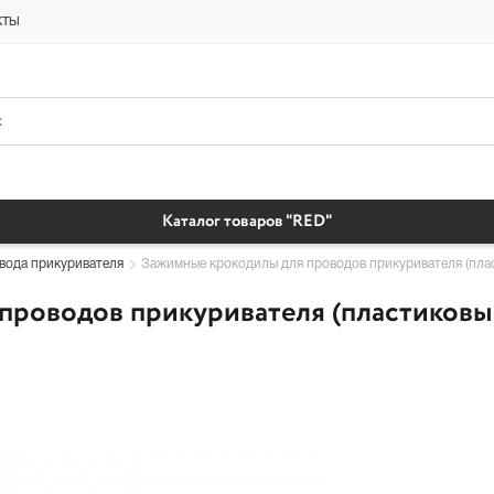
платная доставка бытовая химия автомобильные масла магазин автохи
кты
Каталог товаров "RED"
вода прикуривателя
Зажимные крокодилы для проводов прикуривателя (пласт
роводов прикуривателя (пластиковые,