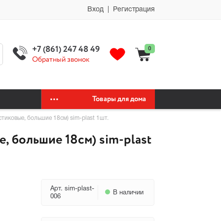
мии автохимия официальный сайт автохимии автохимия официальный
Вход | Регистрация
+7 (861) 247 48 49
0
Обратный звонок
Товары для дома
иковые, большие 18см) sim-plast 1шт.
 большие 18см) sim-plast
Арт. sim-plast-
В наличии
006