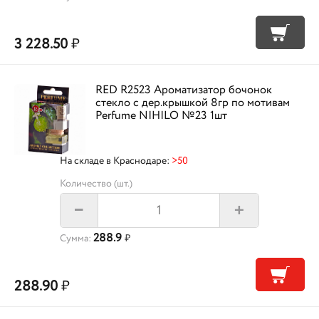
3 228.50
₽
RED R2523 Ароматизатор бочонок
стекло с дер.крышкой 8гр по мотивам
Perfume NIHILO №23 1шт
На складе в Краснодаре:
>50
Количество (шт.)
+
–
288.9
Сумма:
₽
288.90
₽