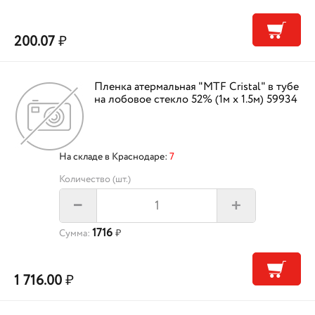
200.07
₽
Пленка атермальная "MTF Cristal" в тубе
на лобовое стекло 52% (1м х 1.5м) 59934
На складе в Краснодаре:
7
Количество (шт.)
+
–
1716
Сумма:
₽
1 716.00
₽