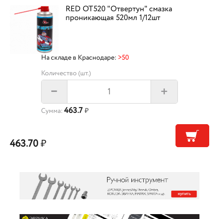
RED OT520 "Отвертун" смазка
проникающая 520мл 1/12шт
На складе в Краснодаре:
>50
Количество (шт.)
+
–
463.7
Сумма:
₽
463.70
₽