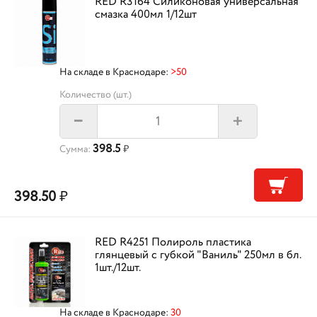
RED R3164 Силиконовая универсальная
смазка 400мл 1/12шт
На складе в Краснодаре:
>50
Количество (шт.)
+
–
398.5
Сумма:
₽
398.50
₽
RED R4251 Полироль пластика
глянцевый с губкой "Ваниль" 250мл в бл.
1шт./12шт.
На складе в Краснодаре:
30